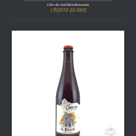
Côte-du-Sud Microbrasserie
L’étoffe Du Pays