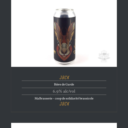
Jack
Bière de Garde
6.9% alc/vol
MaBrasserie - coop de solidarité brassicole
Jack