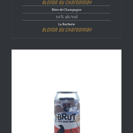
Blonde au Chardonnay
Bière de Champagne
10% alc/vol
La Barberie
Blonde au Chardonnay