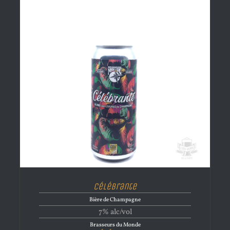
Célébrante
Bière de Champagne
7% alc/vol
Brasseurs du Monde