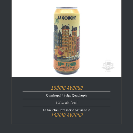
10ème Avenue
Quadrupel / Belge Quadruple
10% alc/vol
La Souche - Brasserie Artisanale
10ème Avenue