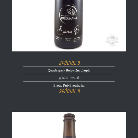
Spécial B
Quadrupel / Belge Quadruple
9% alc/vol
Broue Pub Brouhaha
Spécial B