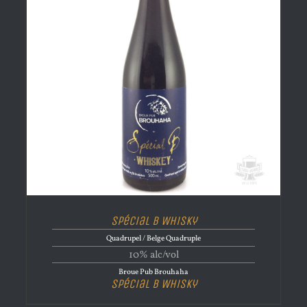
Spécial B Whisky
Quadrupel / Belge Quadruple
10% alc/vol
Broue Pub Brouhaha
Spécial B Whisky