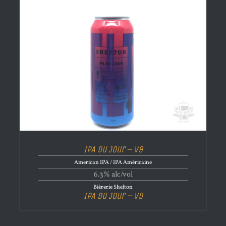
IPA Du Jour – V9
American IPA / IPA Américaine
6.3% alc/vol
Bièrerie Shelton
IPA Du Jour – V9