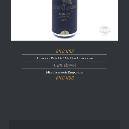
Bird No3
American Pale Ale / Ale Pâle Américaine
5.4% alc/vol
Microbrasserie Emporium
Bird No3