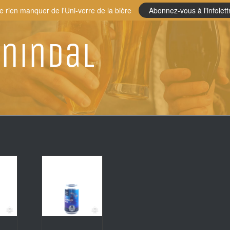
e rien manquer de l'Uni-verre de la bière
Abonnez-vous à l'infolett
nindal