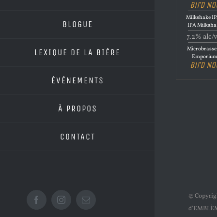
Bird No
Milkshake IP
BLOGUE
IPA Milksha
7.2% alc/
Microbrasse
LEXIQUE DE LA BIÈRE
Emporiu
Bird No
ÉVÉNEMENTS
À PROPOS
CONTACT
© Copyri
Facebook
Instagram
Email
d'EMBLÈ