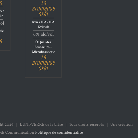
6
La
Brumeuse
A /
Skål
ke
Kviek IPA / IPA
vol
Kviewk
rie
6% alc/vol
m
6
Ô Quai des
Brasseurs –
Microbrasserie
La
Brumeuse
Skål
ght
2026 | L'UNI-VERRE de la bière | Tous droits réservés | Une création
ME Communication
Politique de confidentialité