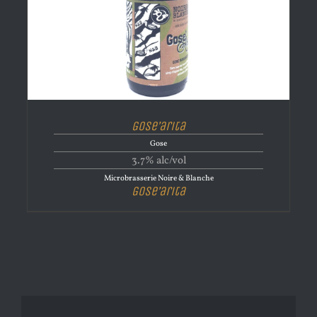
Gose’arita
Gose
3.7% alc/vol
Microbrasserie Noire & Blanche
Gose’arita