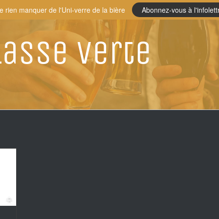
e rien manquer de l'Uni-verre de la bière
Abonnez-vous à l'infolett
asse verte