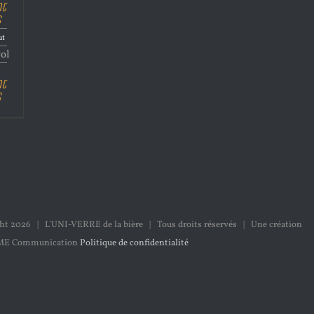
nt
s
ut
vol
nt
s
ght
2026 | L'UNI-VERRE de la bière | Tous droits réservés | Une création
ME Communication
Politique de confidentialité