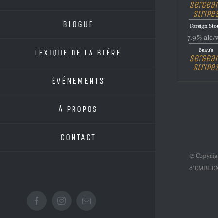
Sergea
Stripe
BLOGUE
Foreign Sto
7.9% alc/
Beau's
LEXIQUE DE LA BIÈRE
Sergea
Stripe
ÉVÉNEMENTS
À PROPOS
CONTACT
© Copyri
d'EMBLÈ
Facebook
Instagram
Email