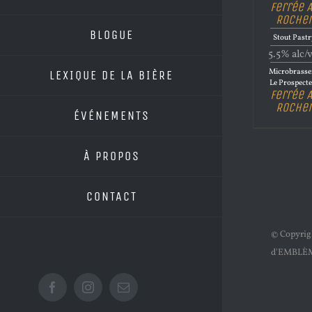
Ferrée 
Roche
BLOGUE
Stout Past
5.5% alc/
Microbrasse
LEXIQUE DE LA BIÈRE
Le Prospect
Ferrée 
Roche
ÉVÉNEMENTS
À PROPOS
CONTACT
© Copyri
d'EMBLÈ
Facebook
Instagram
Email