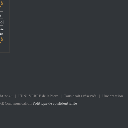
Au
r
ry
vol
rie
eur
Au
r
ght
2026 | L'UNI-VERRE de la bière | Tous droits réservés | Une création
ME Communication
Politique de confidentialité