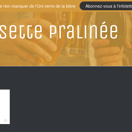
e rien manquer de l'Uni-verre de la bière
Abonnez-vous à l'infolett
sette pralinée