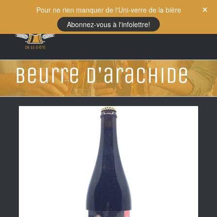
Skip
Pour ne rien manquer de l'Uni-verre de la bière
to
Abonnez-vous à l'infolettre!
content
Beurre d'arachide