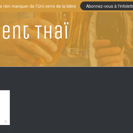
e rien manquer de l'Uni-verre de la bière
Abonnez-vous à l'infolett
ent Thaï