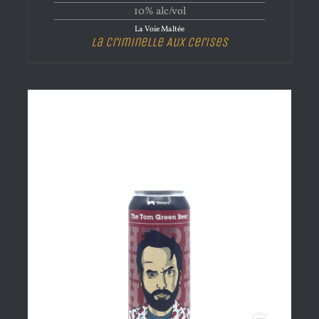
10% alc/vol
La Voie Maltée
La Criminelle Aux Cerises