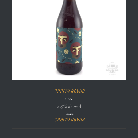
Cherry Revue
Gose
4.5% alc/vol
Beau's
Cherry Revue