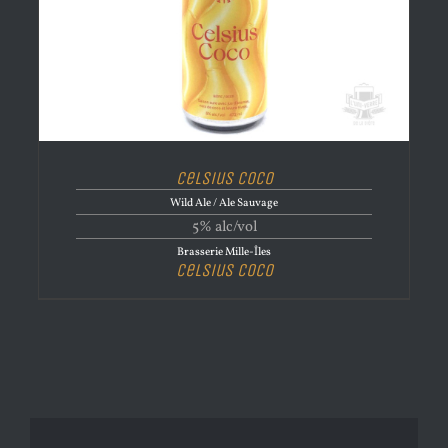
Celsius Coco
Wild Ale / Ale Sauvage
5% alc/vol
Brasserie Mille-Îles
Celsius Coco