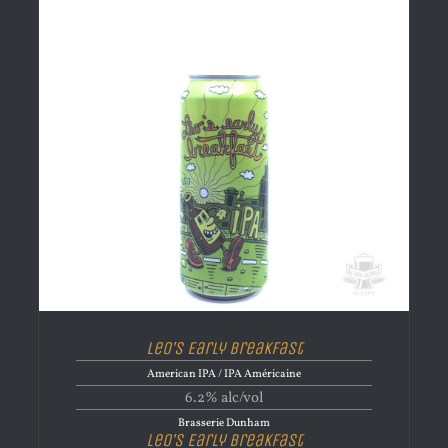
Leo’s Early Breakfast
American IPA / IPA Américaine
6.2% alc/vol
Brasserie Dunham
Leo’s Early Breakfast