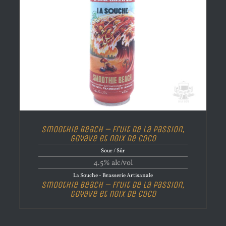
Smoothie Beach – Fruit de La Passion,
goyave et noix De Coco
Sour / Sûr
4.5% alc/vol
La Souche - Brasserie Artisanale
Smoothie Beach – Fruit de La Passion,
goyave et noix De Coco