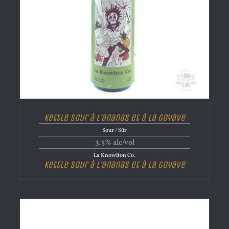
Kettle Sour à L’ananas et à La Goyave
Sour / Sûr
3.5% alc/vol
La Knowlton Co.
Kettle Sour à L’ananas et à La Goyave