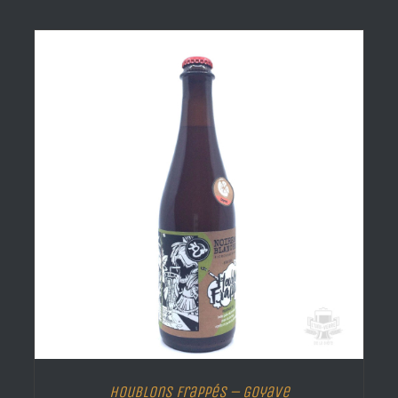
Houblons Frappés – Goyave