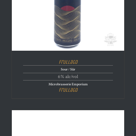
Frullato
Sour / Sûr
6% alc/vol
Microbrasserie Emporium
Frullato