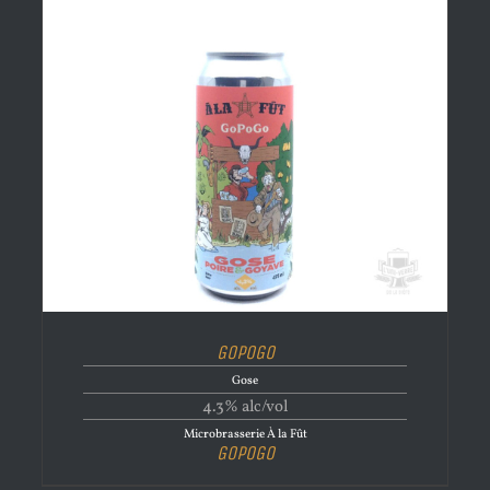
GoPoGo
Gose
4.3% alc/vol
Microbrasserie À la Fût
GoPoGo