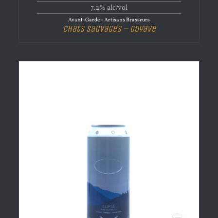
7.2% alc/vol
Avant-Garde - Artisans Brasseurs
Chats Sauvages – Goyave