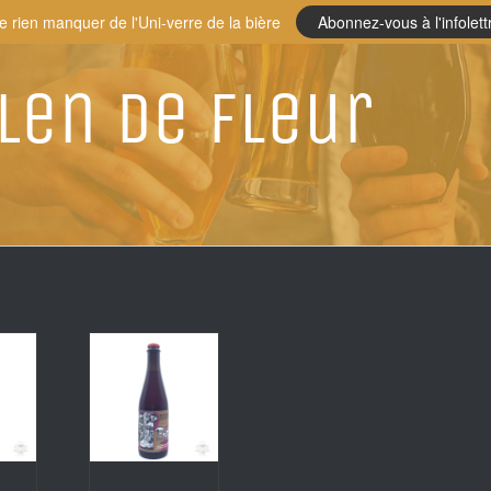
e rien manquer de l'Uni-verre de la bière
Abonnez-vous à l'infolett
len de fleur