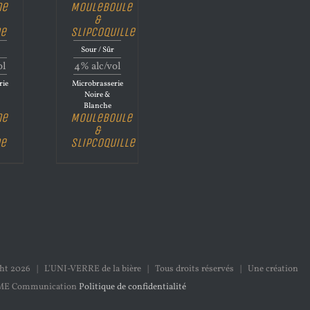
ne
Mouleboule
&
ne
Slipcoquille
Sour / Sûr
ol
4% alc/vol
rie
Microbrasserie
Noire &
Blanche
ne
Mouleboule
&
ne
Slipcoquille
ght
2026 | L'UNI-VERRE de la bière | Tous droits réservés | Une création
ME Communication
Politique de confidentialité