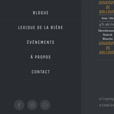
Gougou
et
Ballou
BLOGUE
Sour / Sûr
4% alc/v
LEXIQUE DE LA BIÈRE
Microbrasse
Noire &
Blanche
ÉVÉNEMENTS
Gougou
et
Ballou
À PROPOS
CONTACT
© Copyri
d'EMBLÈ
Facebook
Instagram
Email