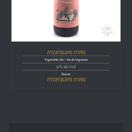
Triceratops Tripel
Vegetable Ale / Ale de Légumes
9% alc/vol
Beau's
Triceratops Tripel