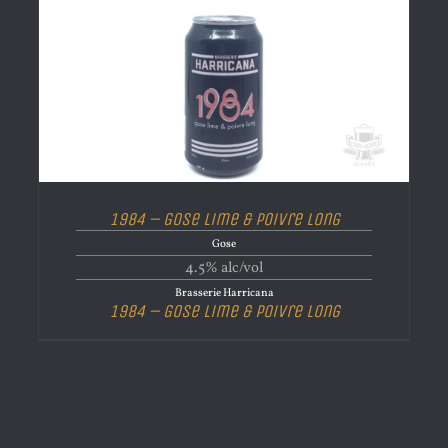
1984 – Gose Lime & Poivre Long
Gose
4.5% alc/vol
Brasserie Harricana
1984 – Gose Lime & Poivre Long