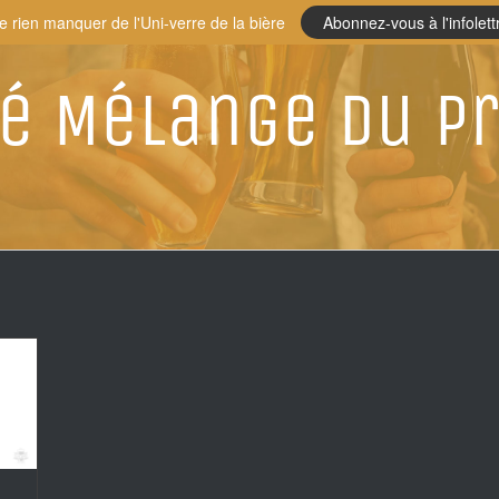
e rien manquer de l'Uni-verre de la bière
Abonnez-vous à l'infolett
é Mélange du P