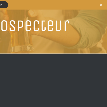
re!
rospecteur