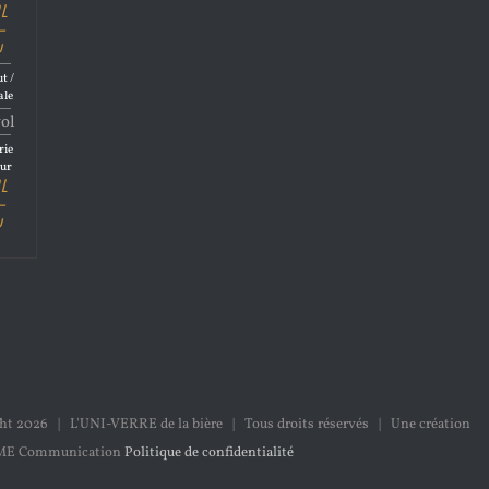
l
–
y
t /
ale
vol
rie
eur
l
–
y
ght
2026 | L'UNI-VERRE de la bière | Tous droits réservés | Une création
ME Communication
Politique de confidentialité