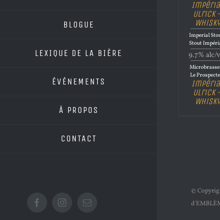
Impéria
Ulrick 
Whisk
BLOGUE
Imperial Stou
Stout Impéri
LEXIQUE DE LA BIÈRE
9.7% alc/
Microbrasse
Le Prospect
ÉVÉNEMENTS
Impéria
Ulrick 
Whisk
À PROPOS
CONTACT
© Copyri
d'EMBLÈ
Facebook
Instagram
Email