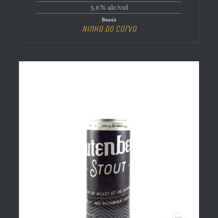
5.6% alc/vol
Beau's
Ninho do Corvo