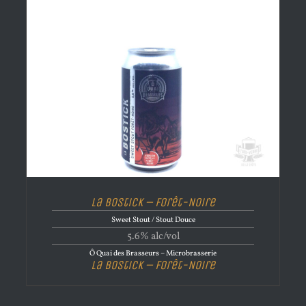
La Bostick – Forêt-Noire
Sweet Stout / Stout Douce
5.6% alc/vol
Ô Quai des Brasseurs – Microbrasserie
La Bostick – Forêt-Noire