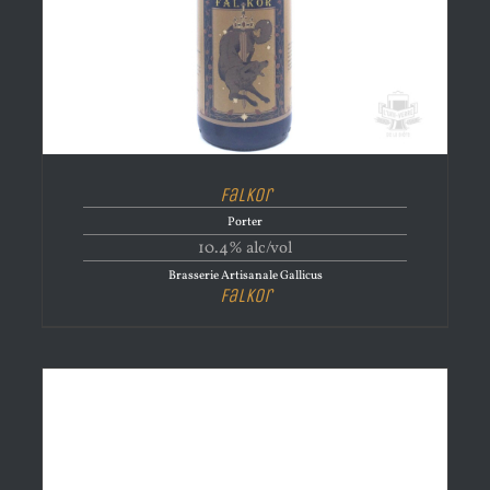
Falkor
Porter
10.4% alc/vol
Brasserie Artisanale Gallicus
Falkor