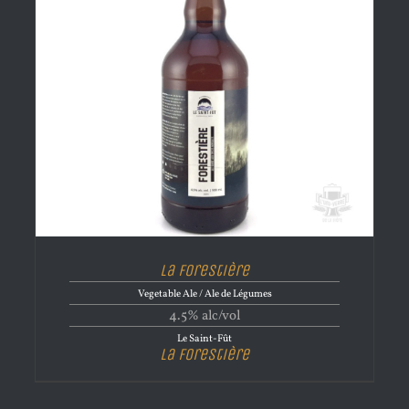
La Forestière
Vegetable Ale / Ale de Légumes
4.5% alc/vol
Le Saint-Fût
La Forestière