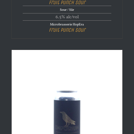
Fruit Punch Sour
Sour / Sûr
6.5% alc/vol
Microbrasserie HopEra
Fruit Punch Sour