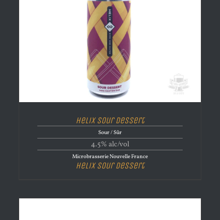
Helix Sour Dessert
Sour / Sûr
4.5% alc/vol
Microbrasserie Nouvelle France
Helix Sour Dessert