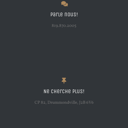
Parle nous!
819.870.2005
Ne cherche plus!
CP 82, Drummondville, J2B 6V6