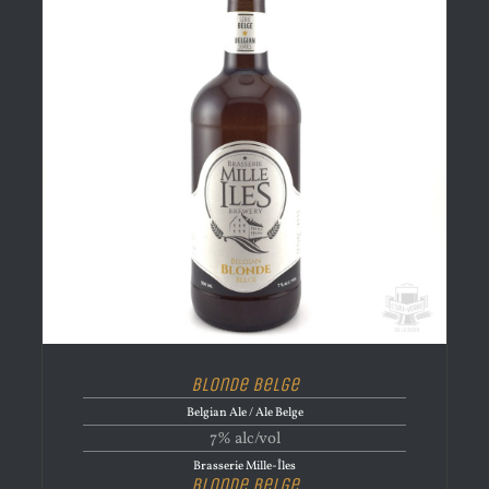
Blonde Belge
Belgian Ale / Ale Belge
7% alc/vol
Brasserie Mille-Îles
Blonde Belge