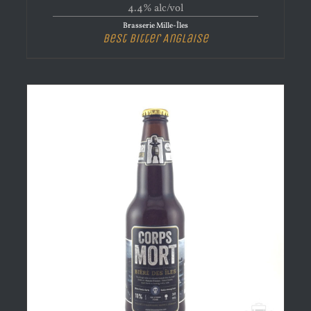
4.4% alc/vol
Brasserie Mille-Îles
Best Bitter Anglaise