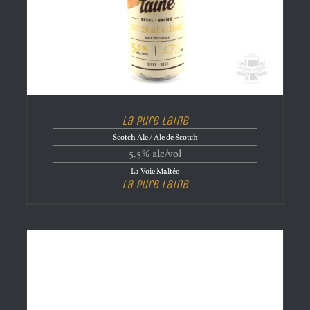
La Pure Laine
Scotch Ale / Ale de Scotch
5.5% alc/vol
La Voie Maltée
La Pure Laine