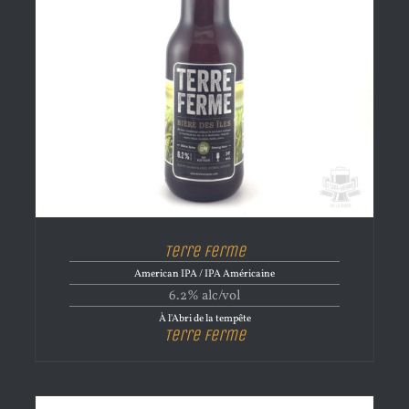
Terre Ferme
American IPA / IPA Américaine
6.2% alc/vol
À l'Abri de la tempête
Terre Ferme