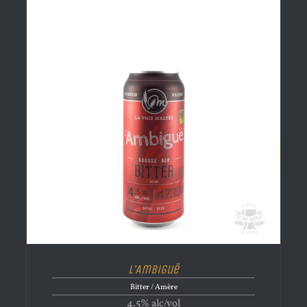
L’Ambiguë
Bitter / Amère
4.5% alc/vol