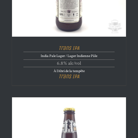
Trans IPA
India Pale Lager / Lager Indienne Pâle
6.8% alc/vol
À l'Abri de la tempête
Trans IPA