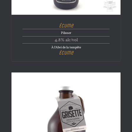
Écume
Pilsner
4.8% alc/vol
À l'Abri de la tempête
Écume