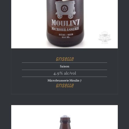
Grisette
Saison
4.9% alc/vol
Microbrasserie Moulin 7
Grisette