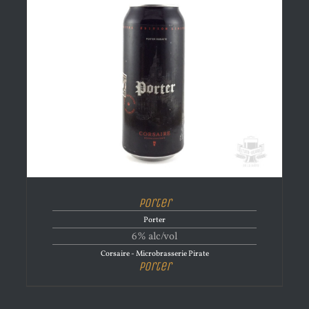
Porter
Porter
6% alc/vol
Corsaire - Microbrasserie Pirate
Porter