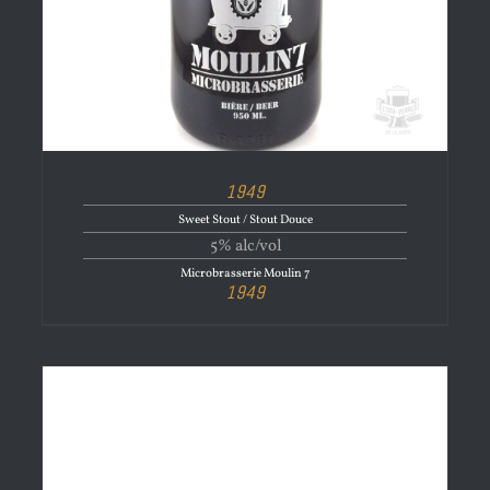
1949
Sweet Stout / Stout Douce
5% alc/vol
Microbrasserie Moulin 7
1949