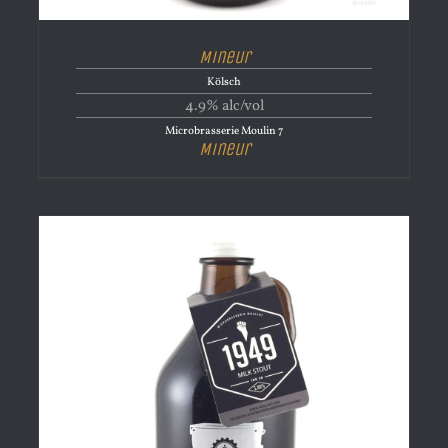
Mineur
Kölsch
4.9% alc/vol
Microbrasserie Moulin 7
Mineur