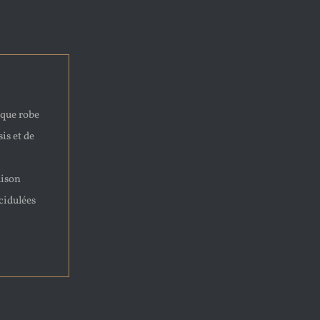
ique robe
sis et de
aison
cidulées