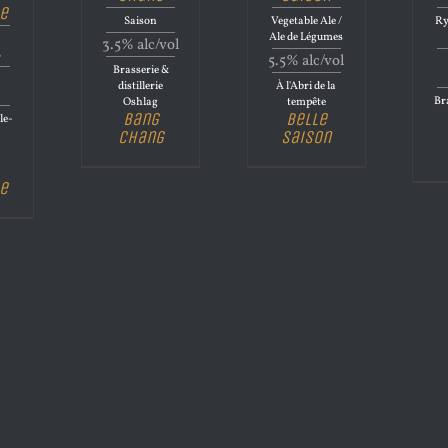
e
Saison
Vegetable Ale /
Ry
Ale de Légumes
3.5% alc/vol
B
5.5% alc/vol
Brasserie &
distillerie
À l'Abri de la
Bra
Oshlag
tempête
Bang
Belle
le-
Chang
Saison
e