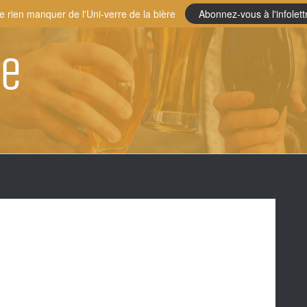
e rien manquer de l'Uni-verre de la bière
Abonnez-vous à l'infolett
re