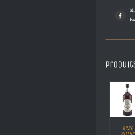
Sh
Fa
Produit
Best
Bitter