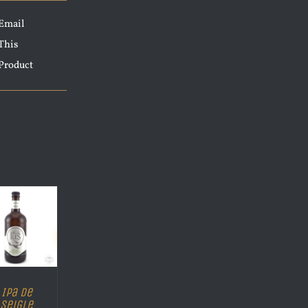
Email
This
Product
Ipa de
Seigle