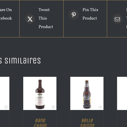
are On
Tweet
Pin This
cebook
This
Product
Product
s similaires
Bang
Belle
Chang
Saison