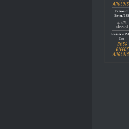
Anglais
Premium
Bitter/ES
4.4%
alc/vol
Brasserie Mil
Îles
Best
Bitter
Anglais