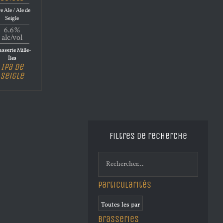
e Ale / Ale de
Seigle
6.6%
alc/vol
sserie Mille-
Îles
Ipa de
Seigle
Filtres de recherche
Particularités
Brasseries