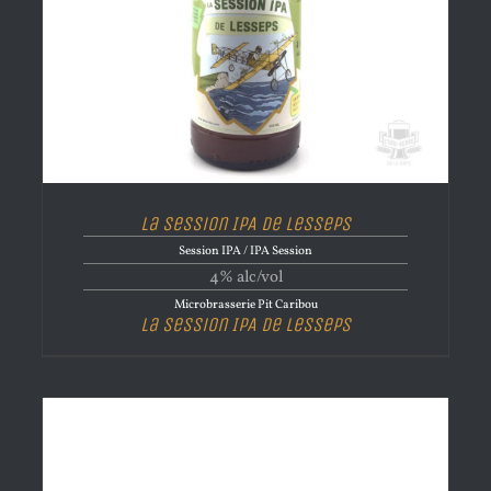
La Session IPA de Lesseps
Session IPA / IPA Session
4% alc/vol
Microbrasserie Pit Caribou
La Session IPA de Lesseps