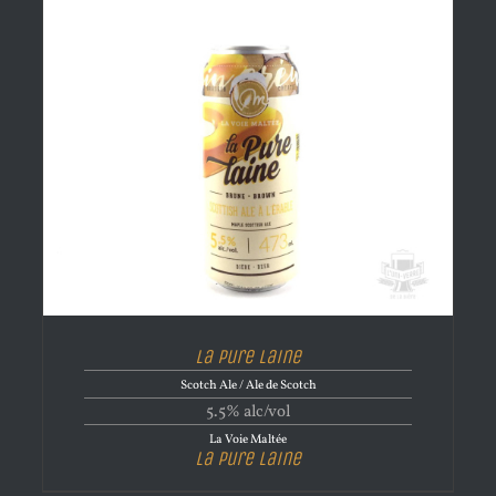
La Pure Laine
Scotch Ale / Ale de Scotch
5.5% alc/vol
La Voie Maltée
La Pure Laine