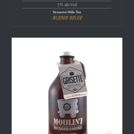
7% alc/vol
Brasserie Mille-Îles
Blonde Belge