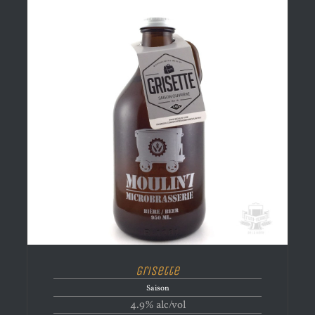
Grisette
Saison
4.9% alc/vol