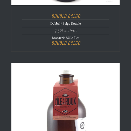
Double Belge
Dubbel / Belge Double
7.3% alc/vol
Brasserie Mille-Îles
Double Belge