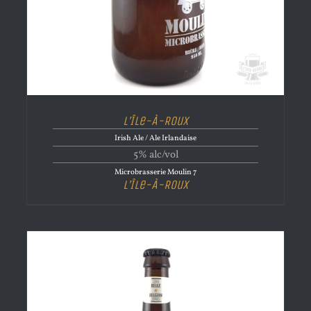
L’Île-À-Roux
Irish Ale / Ale Irlandaise
5% alc/vol
Microbrasserie Moulin 7
L’Île-À-Roux