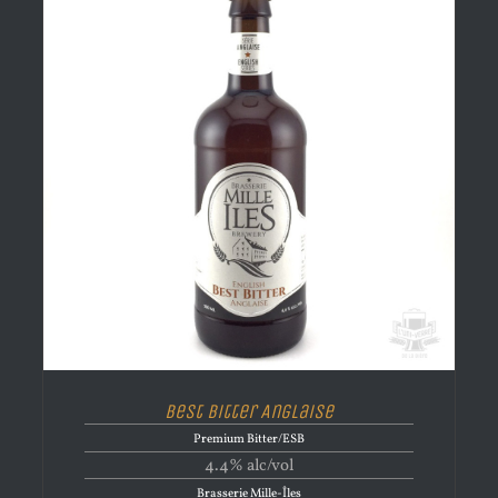
Best Bitter Anglaise
Premium Bitter/ESB
4.4% alc/vol
Brasserie Mille-Îles