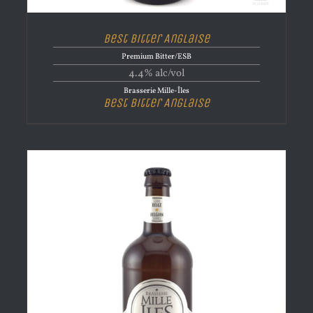
Best Bitter Anglaise
Premium Bitter/ESB
4.4% alc/vol
Brasserie Mille-Îles
Best Bitter Anglaise