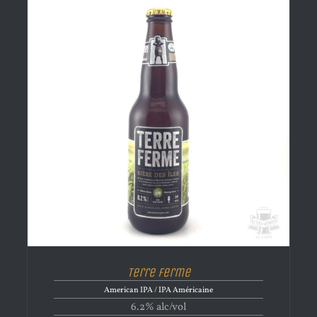
Terre Ferme
American IPA / IPA Américaine
6.2% alc/vol