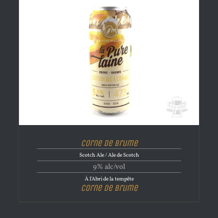
Corne de brume
Scotch Ale / Ale de Scotch
9% alc/vol
À l'Abri de la tempête
Corne de brume