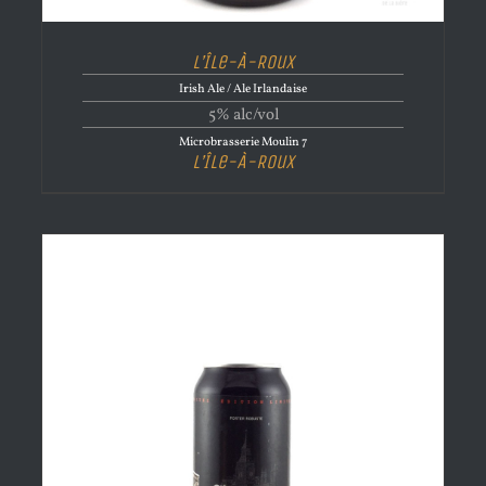
L’Île-À-Roux
Irish Ale / Ale Irlandaise
5% alc/vol
Microbrasserie Moulin 7
L’Île-À-Roux