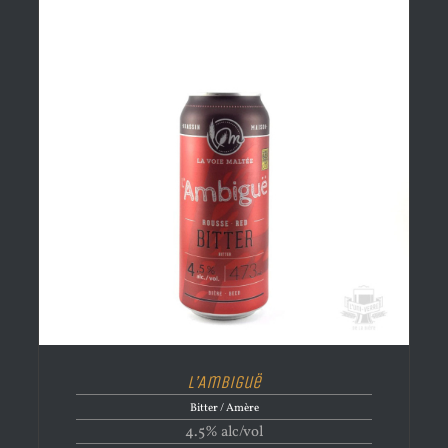
L’Ambiguë
Bitter / Amère
4.5% alc/vol