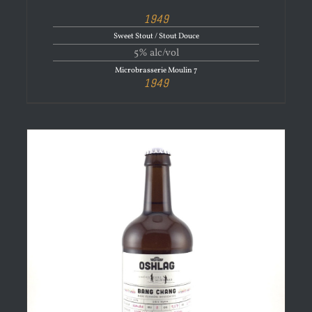
1949
Sweet Stout / Stout Douce
5% alc/vol
Microbrasserie Moulin 7
1949