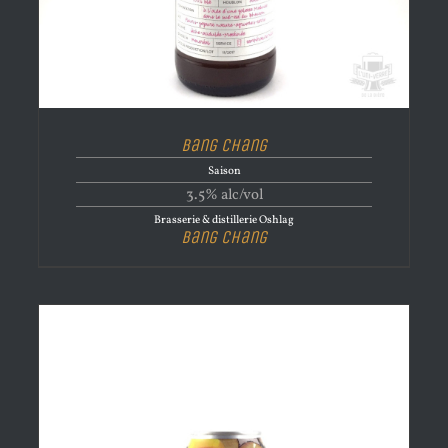
Bang Chang
Saison
3.5% alc/vol
Brasserie & distillerie Oshlag
Bang Chang