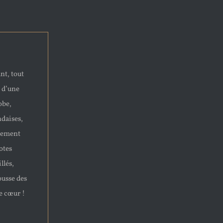
nt, tout
 d’une
obe,
ndaises,
èrement
otes
llés,
usse des
e cœur !