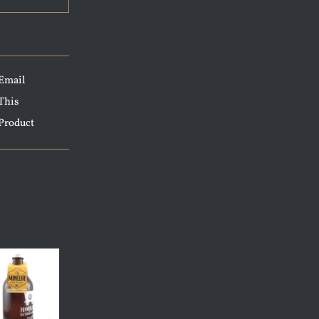
Email
This
Product