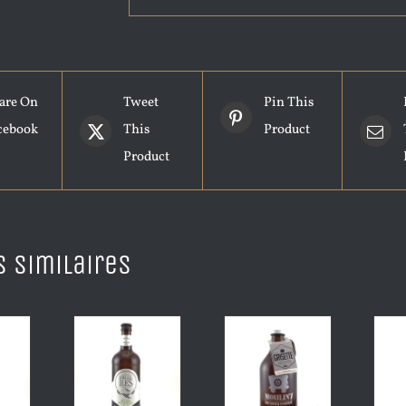
are On
Tweet
Pin This
cebook
This
Product
Product
s similaires