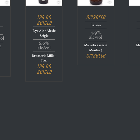
Ipa de
Grisette
Seigle
Saison
Rye Ale / Ale de
4.9%
Seigle
alc/vol
vol
6.6%
Microbrasserie
Mi
&
alc/vol
Moulin 7
Grisette
Brasserie Mille-
Îles
Ipa de
Seigle