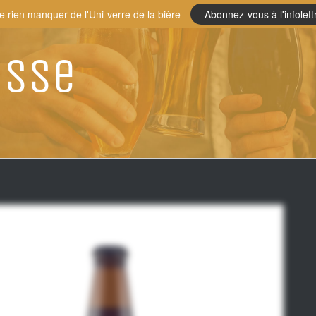
e rien manquer de l'Uni-verre de la bière
Abonnez-vous à l'infolett
usse