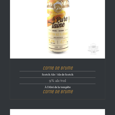
Corne de brume
Scotch Ale / Ale de Scotch
9% alc/vol
À l'Abri de la tempête
Corne de brume