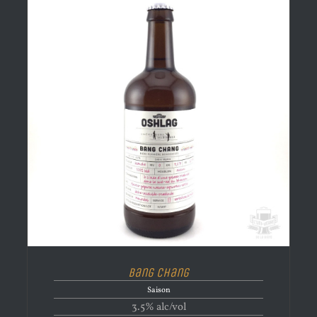
Bang Chang
Saison
3.5% alc/vol