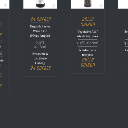
24 Carats
Belle
n
Saison
English Barley
Wine / Vin
Vegetable Ale /
Sc
s
d'Orge Anglais
Ale de Légumes
 /
9.9%
5.5% alc/vol
5.
alc/vol
n
À l'Abri de la
La
ol
Brasserie &
tempête
distillerie
Belle
rie
Oshlag
Saison
u
24 Carats
n
s