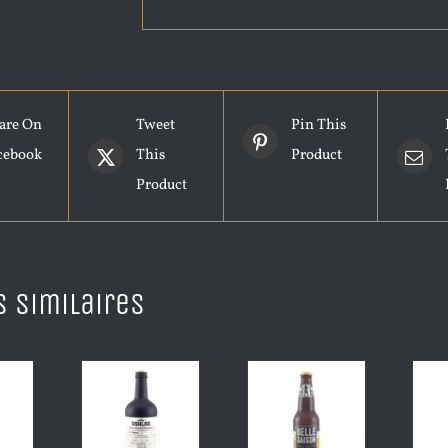
are On
Tweet
Pin This
cebook
This
Product
Product
s similaires