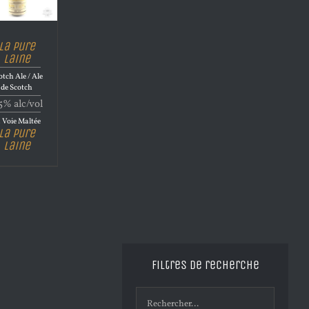
La Pure
Laine
otch Ale / Ale
de Scotch
5% alc/vol
 Voie Maltée
La Pure
Laine
Filtres de recherche