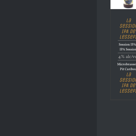
La
Sessio
IPA de
Lessep
Session IPA
IPA Sessio
4% alc/v
Microbrasse
Pit Caribo
La
Sessio
IPA de
Lessep