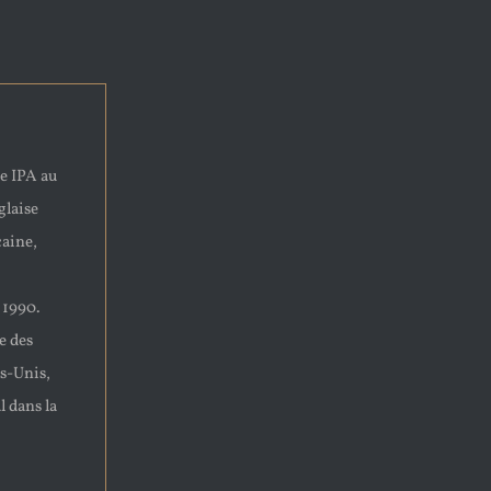
te IPA au
glaise
caine,
 1990.
e des
ts-Unis,
l dans la