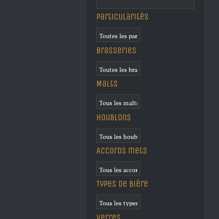
Particularités
Brasseries
Malts
Houblons
Accords mets
Types de bière
Verres