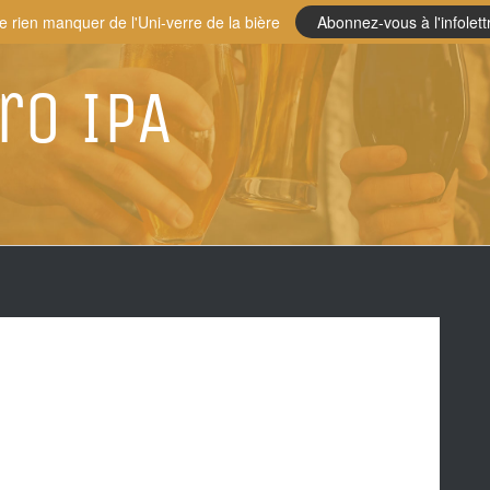
e rien manquer de l'Uni-verre de la bière
Abonnez-vous à l'infolett
ro IPA