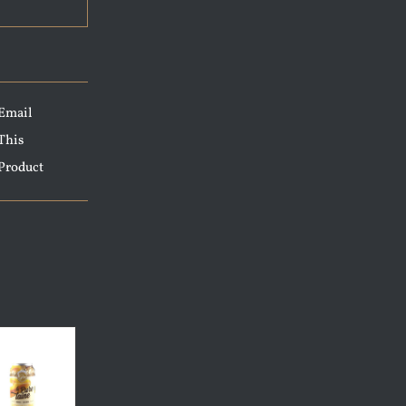
Email
This
Product