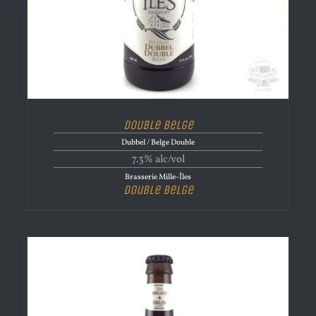
Double Belge
Dubbel / Belge Double
7.3% alc/vol
Brasserie Mille-Îles
Double Belge