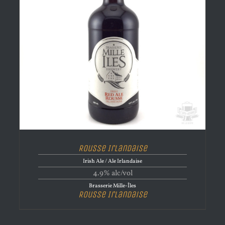
Rousse Irlandaise
Irish Ale / Ale Irlandaise
4.9% alc/vol
Brasserie Mille-Îles
Rousse Irlandaise