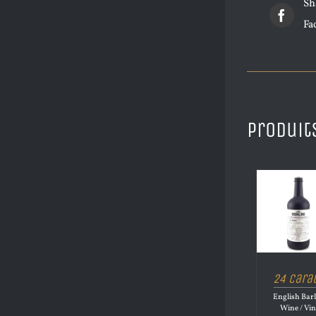
Sh
Fa
Produit
24 Cara
English Bar
Wine / Vi