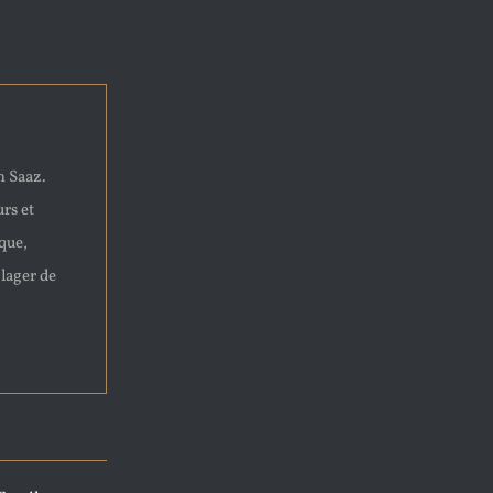
n Saaz.
urs et
que,
 lager de