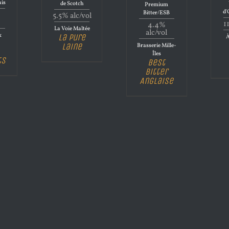
ais
de Scotch
Premium
d'
Bitter/ESB
5.5% alc/vol
1
4.4%
La Voie Maltée
alc/vol
&
La Pure
À
Laine
Brasserie Mille-
Îles
ts
Best
Bitter
Anglaise