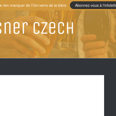
e rien manquer de l'Uni-verre de la bière
Abonnez-vous à l'infolett
sner Czech