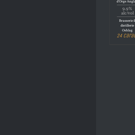
d'Orge Angl
9.9%
alc/vol
Brasserie 
distillerie
Oshlag
24 Cara