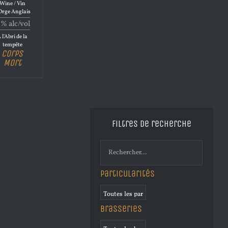
Wine / Vin
Orge Anglais
1% alc/vol
 l'Abri de la
tempête
Corps
Mort
Filtres de recherche
Particularités
Brasseries