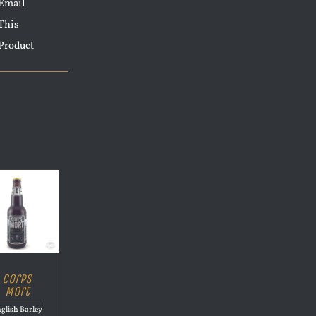
Email
This
Product
Corps
Mort
glish Barley