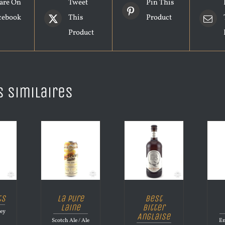
are On
Tweet
Pin This
cebook
This
Product
Product
s similaires
ts
La Pure
Best
Laine
Bitter
ley
Anglaise
n
Scotch Ale / Ale
En