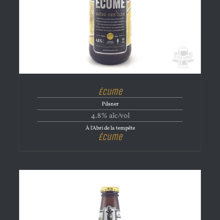
Écume
Pilsner
4.8% alc/vol
À l'Abri de la tempête
Écume