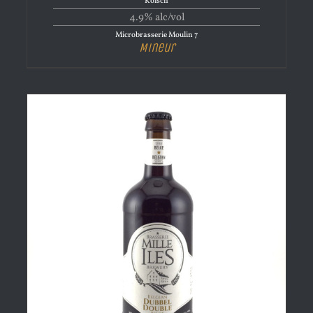
Kölsch
4.9% alc/vol
Microbrasserie Moulin 7
Mineur