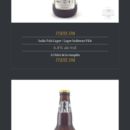
Trans IPA
India Pale Lager / Lager Indienne Pâle
6.8% alc/vol
À l'Abri de la tempête
Trans IPA