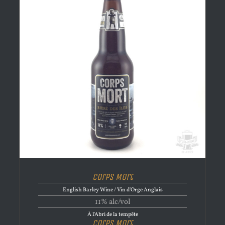
Corps Mort
English Barley Wine / Vin d'Orge Anglais
11% alc/vol
À l'Abri de la tempête
Corps Mort