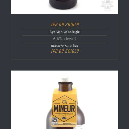
Ipa de Seigle
Rye Ale / Ale de Seigle
6.6% alc/vol
Brasserie Mille-Îles
Ipa de Seigle