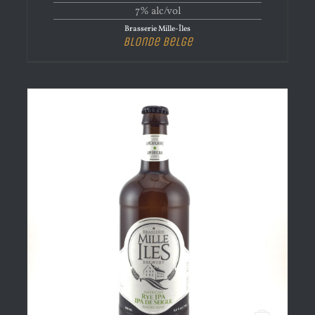
7% alc/vol
Brasserie Mille-Îles
Blonde Belge