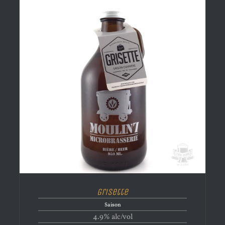
Grisette
Saison
4.9% alc/vol