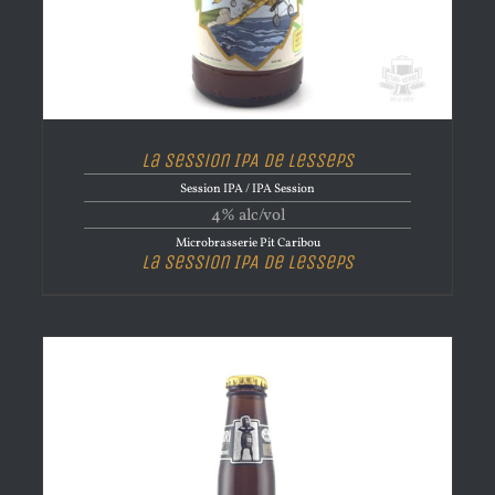
La Session IPA de Lesseps
Session IPA / IPA Session
4% alc/vol
Microbrasserie Pit Caribou
La Session IPA de Lesseps