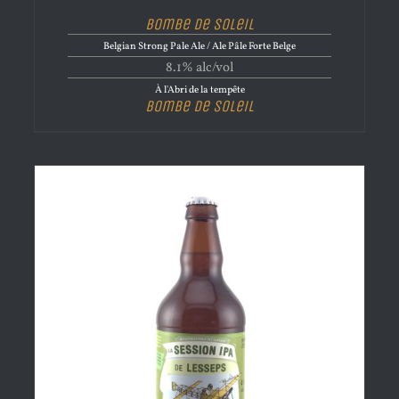
Bombe de Soleil
Belgian Strong Pale Ale / Ale Pâle Forte Belge
8.1% alc/vol
À l'Abri de la tempête
Bombe de Soleil