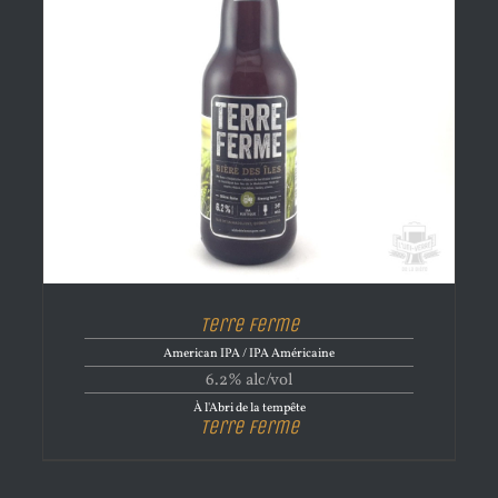
Terre Ferme
American IPA / IPA Américaine
6.2% alc/vol
À l'Abri de la tempête
Terre Ferme