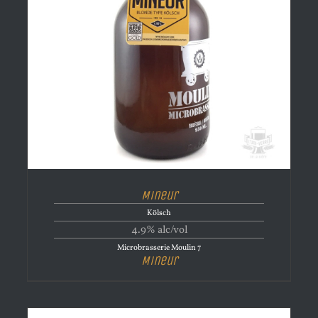
Mineur
Kölsch
4.9% alc/vol
Microbrasserie Moulin 7
Mineur