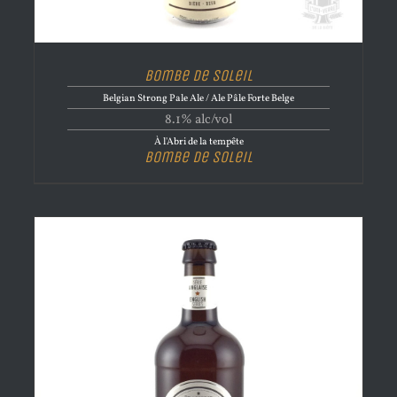
Bombe de Soleil
Belgian Strong Pale Ale / Ale Pâle Forte Belge
8.1% alc/vol
À l'Abri de la tempête
Bombe de Soleil