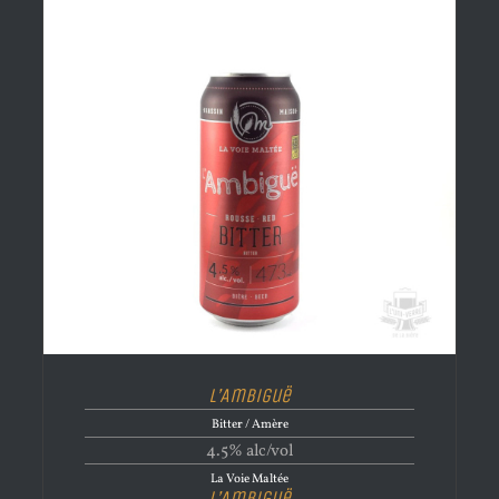
L’Ambiguë
Bitter / Amère
4.5% alc/vol
La Voie Maltée
L’Ambiguë