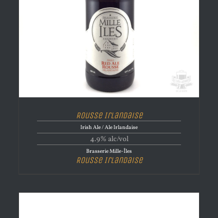
Rousse Irlandaise
Irish Ale / Ale Irlandaise
4.9% alc/vol
Brasserie Mille-Îles
Rousse Irlandaise