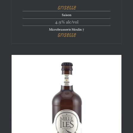
Grisette
Saison
4.9% alc/vol
Microbrasserie Moulin 7
Grisette