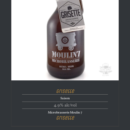
Grisette
Saison
4.9% alc/vol
Microbrasserie Moulin 7
Grisette