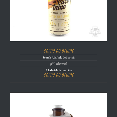
Corne de brume
Scotch Ale / Ale de Scotch
9% alc/vol
À l'Abri de la tempête
Corne de brume