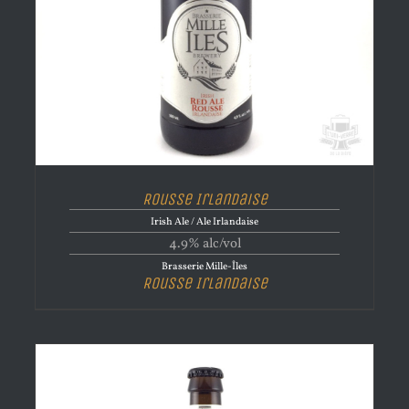
Rousse Irlandaise
Irish Ale / Ale Irlandaise
4.9% alc/vol
Brasserie Mille-Îles
Rousse Irlandaise