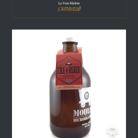
La Voie Maltée
L’Ambiguë