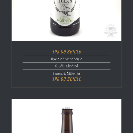
Ipa de Seigle
Rye Ale / Ale de Seigle
6.6% alc/vol
Brasserie Mille-Îles
Ipa de Seigle