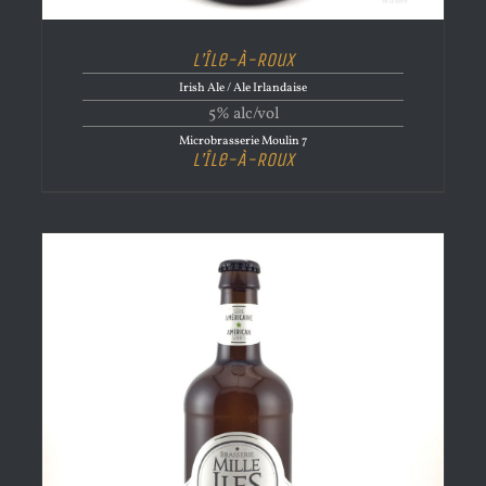
L’Île-À-Roux
Irish Ale / Ale Irlandaise
5% alc/vol
Microbrasserie Moulin 7
L’Île-À-Roux