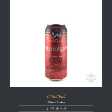
L’Ambiguë
Bitter / Amère
4.5% alc/vol